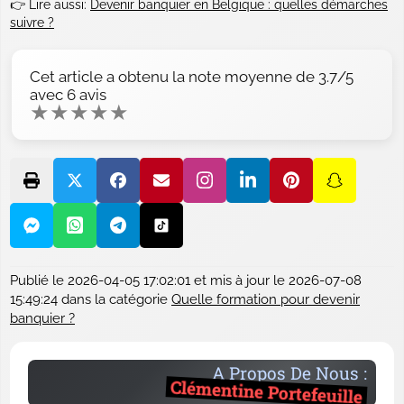
👉 Lire aussi:
Devenir banquier en Belgique : quelles démarches
suivre ?
Cet article a obtenu la note moyenne de
3.7
/5
avec
6
avis
★
★
★
★
★
Publié le
2026-04-05 17:02:01
et mis à jour le
2026-07-08
15:49:24
dans la catégorie
Quelle formation pour devenir
banquier ?
A Propos De Nous :
Clémentine Portefeuille