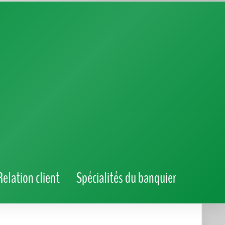
Reconversion devenir banquier :
quelles étapes suivre et quels conseils
adopter ?