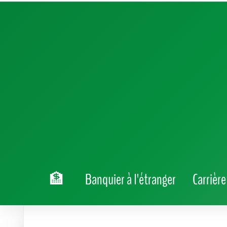
☰ Index
Changer de métier à 30 ans, c'est tout s
reconversion professionnelle à cet âge, s
relever de nouveaux défis. Devenir banqui
aussi bien les profils en quête de stabili
atypique peut même devenir un atout dans
les étapes concrètes, les astuces efficaces
puissiez, vous aussi, faire votre entrée da
Comment devenir banquier à 
reconversion ?
Oser la transition vers le métier de banquier à 30 ans 
commerce, de l'assurance, ou d'un domaine encore plu