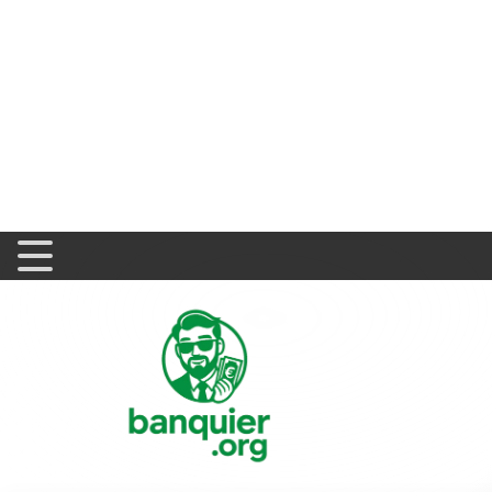
Banquier
>
Carrière
>
Comment devenir banquier à 30 an
Comment devenir ban
complet de 