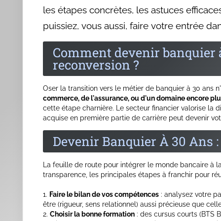
Un banquier, c'est d'abord un i
relation durable avec ses clien
les bancs d'école !
Vous avez déjà pratiqué la gestion de conflits ou la ve
parfois la différence à l'entretien, même si votre CV n'
recruteur, illustrez chaque compétence par une situati
Se Former Tout En Travaillant : 
Reconversion
Quitter son job du jour au lendemain ? Pas forcément r
continue
pour réussir leur transition tout en gardant d