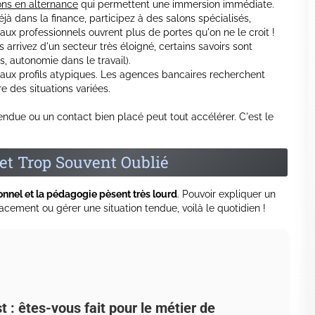
les banques elles-mêmes, parfois rémunérées.
rès 25 ans, permettant de mettre immédiatement en pratique
nings exigeants.
oi ou des organismes spécialisés dans la
reconversion
ancés ! Pourquoi ne pas en profiter dès aujourd'hui ?
? Leur Exemple Peut Vous Inspirer
œil à ceux qui ont sauté le pas à 40 ans, voire 50. Leur
oignage sur
se reconvertir dans la banque à 40 ans
: beaucoup
banque apprécie les profils qui ont déjà eu une ou deux vies
 Bref, la trentaine est loin d'être un obstacle.