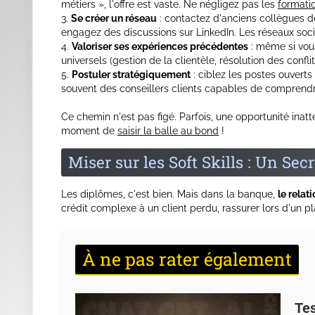
Des
formations courtes
pour adultes proposées par 
Un
BTS Banque en alternance
, accessible même ap
les enseignements.
Des cursus modulaires à distance, adaptés aux plan
Avant de foncer, renseignez-vous auprès de Pôle Empl
bancaire
. Certains dispositifs sont même totalement fin
Oser un Changement Plus Tardif 
Vous redoutez d'être « hors délais » à 30 ans ?
Jetez un 
expérience nourrit la vôtre. Lisez par exemple ce tém
y retrouvent une vraie satisfaction professionnelle. La 
professionnelles. Leur regard neuf dynamise les équipes.
À lire absolument