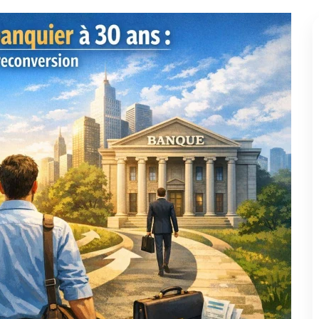
iversité des profils et, croyez-le, la maturité que vous avez
re plus grand atout.
 Les Étapes Décisives
trentaine ne relève pas de la science-fiction ! Voici, en toute
ssir votre reconversion.
cours, vos acquis et vos points forts. Identification des savoir-
 des savoir-faire.
nque, licences professionnelles) jusqu'aux certifications «
ons en alternance
qui permettent une immersion immédiate.
jà dans la finance, participez à des salons spécialisés,
ux professionnels ouvrent plus de portes qu'on ne le croit !
 arrivez d'un secteur très éloigné, certains savoirs sont
ts, autonomie dans le travail).
 aux profils atypiques
. Les agences bancaires recherchent
 des situations variées.
tendue ou un contact bien placé peut tout accélérer. C'est le