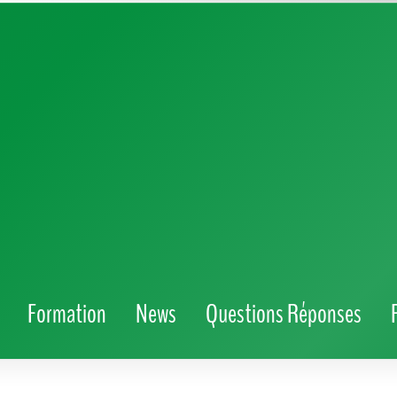
⏱️ 6 min
auf une lubie. Beaucoup envisagent une
ouvent pour donner plus de sens à leur vie ou
er, après avoir connu un autre secteur, séduit
té que les passionnés de finance. Un parcours
 cette industrie ! Plongeons sans détour dans
 et les réalités du terrain pour que vous
ns la banque à la trentaine.
30 ans : guide de la
n'est pas réservé à une poignée d'experts.
Que vous veniez du
s éloigné
, il existe des passerelles et des astuces pour réussir