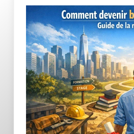
cette étape charnière. Le secteur financier valorise la d
acquise en première partie de carrière peut devenir vot
Devenir Banquier À 30 Ans :
La feuille de route pour intégrer le monde bancaire à la 
transparence, les principales étapes à franchir pour réu
Faire le bilan de vos compétences
: analysez votre par
être (rigueur, sens relationnel) aussi précieuse que celle
Choisir la bonne formation
: des cursus courts (BTS Ba
métiers », l'offre est vaste. Ne négligez pas les
formati
Se créer un réseau
: contactez d'anciens collègues dé
engagez des discussions sur LinkedIn. Les réseaux socia
Valoriser ses expériences précédentes
: même si vous
universels (gestion de la clientèle, résolution des confli
Postuler stratégiquement
: ciblez
les postes ouverts
souvent des conseillers clients capables de comprendre
Ce chemin n'est pas figé. Parfois, une opportunité inat
moment de
saisir la balle au bond
!