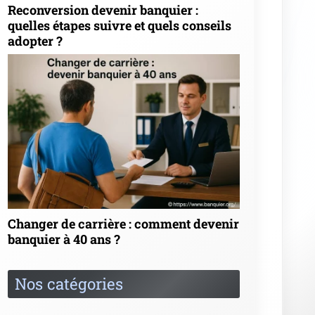
Articles les mieux notés
★
★
★
★
★
Qu'est-ce qu'un sociétaire de banque
et comment le devenir ? (4/5 sur 1 vote)
★
★
★
★
★
Devenir banquier en belgique :
quelles démarches suivre ? (4/5 sur 1 vote)
★
★
★
★
★
Le métier de banquier privé : un défi
au-delà des apparences (3.9/5 sur 13 votes)
★
★
★
★
★
Devenir planificateur financier au
québec : quelles étapes suivre ? (3.9/5 sur 8
votes)
★
★
★
★
★
Comment devenir banquier senior :
parcours, compétences et conseils (3.8/5 sur 67
votes)
Liens complémentaires
Numéro SWIFT
Banque de france