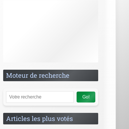
Postuler au Crédit Mutuel
Postuler à la Caisse d'Epargne
Postuler chez LCL
Postuler chez BNP Paribas
Postuler à la Société Générale
Postuler à la Banque Populaire
Postuler au Crédit Agricole
Postuler à la Banque Postale
Postuler chez CIC
Liste complète des banques
Actualités
Métier qui paye bien en 2026 : les jobs qui
offrent les meilleurs salaires - business-cool.com
Faute de candidats, la banque s’ouvre aux
candidats à la reconversion et fait des efforts sur
les salaires - Cadremploi