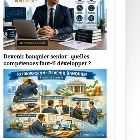
Moteur de recherche
Go!
Articles les plus votés
★
★
★
★
★
Devenir ingénieur financier : quel
parcours et quelles missions ? (91 votes)
★
★
★
★
★
Comment devenir client d'une
banque privée ? (85 votes)
★
★
★
★
★
Comment devenir client banque
privée crédit agricole ? (81 votes)
★
★
★
★
★
Comment devenir banquier au
québec ? (80 votes)
★
★
★
★
★
Comment devenir banquier sans le
bac ? (76 votes)