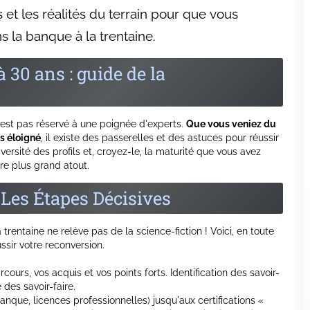
nterlocuteur de confiance. Établir une
ts, ça ne s'apprend pas uniquement sur
nte ? Ne sous-estimez pas l'importance de ces atouts. Ils font
est pas « classique ». Un conseil ? En face-à-face avec un
on vécue. Plus c'est concret, plus ça marque.
La Solution pour Adultes en
éaliste. Beaucoup choisissent
l'alternance ou la formation
es revenus. Vous pouvez opter pour :