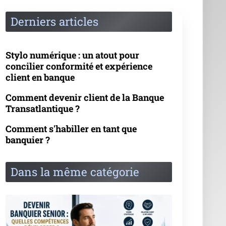
Changer de carrière : comment devenir
banquier à 40 ans ?
Nos catégories
Banquier à l'étranger
Carrière
Formation
News
Questions / Réponses
Relation client
Spécialités du banquier