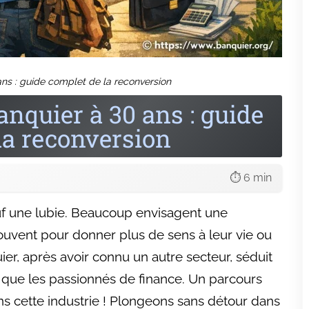
cret Trop Souvent Oublié
ionnel et la pédagogie pèsent très lourd
. Pouvoir expliquer un
acement ou gérer une situation tendue, voilà le quotidien !
t : êtes-vous fait pour le métier de
quier ?
gez dans l'univers fascinant de la banque, bien plus que
fres et costumes. Explorez les parcours innovants et
uchés passionnants à conquérir. Boostez votre carrière
ncière dès maintenant !