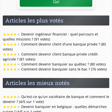
Go!
Articles les plus votés
★
★
★
★
★
Devenir ingénieur financier : quel parcours et
quelles missions ? (91 votes)
★
★
★
★
★
Comment devenir client d'une banque privée ? (85
votes)
★
★
★
★
★
Comment devenir client banque privée crédit
agricole ? (81 votes)
★
★
★
★
★
Comment devenir banquier au québec ? (80 votes)
★
★
★
★
★
Comment devenir banquier sans le bac ? (76 votes)
Articles les mieux notés
★
★
★
★
★
Qu'est-ce qu'un sociétaire de banque et comment le
devenir ? (4/5 sur 1 vote)
★
★
★
★
★
Devenir banquier en belgique : quelles démarches
suivre ? (4/5 sur 1 vote)