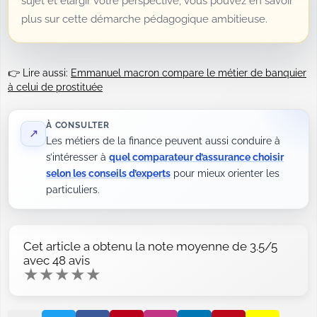
sujet et élargir votre perspective, vous pouvez en savoir
plus sur cette démarche pédagogique ambitieuse.
👉 Lire aussi:
Emmanuel macron compare le métier de banquier
à celui de prostituée
À CONSULTER
↗
Les métiers de la finance peuvent aussi conduire à
s’intéresser à
quel comparateur d’assurance choisir
selon les conseils d’experts
pour mieux orienter les
particuliers.
Cet article a obtenu la note moyenne de
3.5
/5
avec
48
avis
★
★
★
★
★